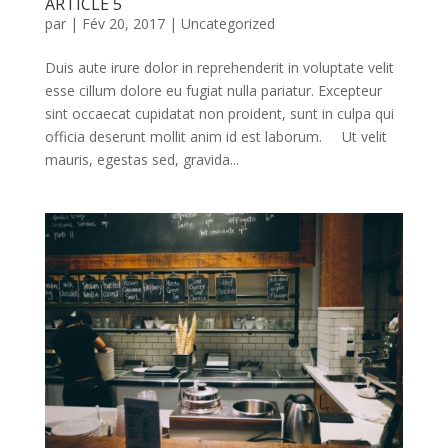
ARTICLE 5
par
|
Fév 20, 2017
|
Uncategorized
Duis aute irure dolor in reprehenderit in voluptate velit
esse cillum dolore eu fugiat nulla pariatur. Excepteur
sint occaecat cupidatat non proident, sunt in culpa qui
officia deserunt mollit anim id est laborum. Ut velit
mauris, egestas sed, gravida...