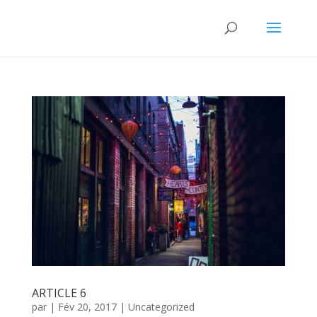
ARTICLE 6
par
|
Fév 20, 2017
|
Uncategorized